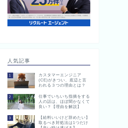
人気記事
カスタマーエンジニア
1
(CE)がきつい、底辺と言
われる３つの理由とは？
仕事でいちいち指摘をする
2
人の話は、ほぼ聞かなくて
良い？【理由を解説】
【給料いいけど辞めたい】
3
取るべき対処法は1つだけ
【辛い時は逃げる】