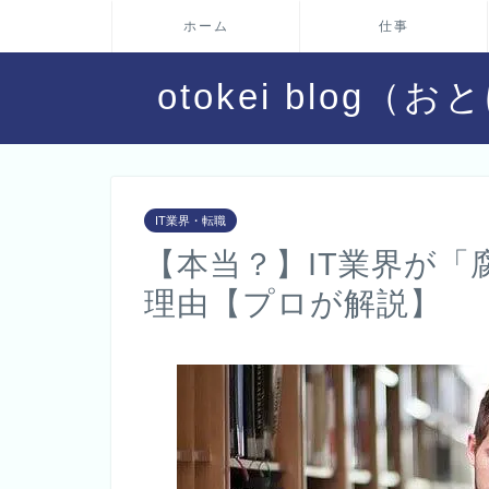
ホーム
仕事
otokei blo
IT業界・転職
【本当？】IT業界が「
理由【プロが解説】