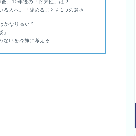
年後、10年後の「将来性」は？
ている人へ。「辞めることも1つの選択
はかなり高い？
談」
合わないを冷静に考える