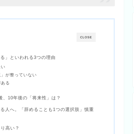
CLOSE
てる」といわれる3つの理由
長い
境」が整っていない
がある
後、10年後の「将来性」は？
いる人へ。「辞めることも1つの選択肢」慎重
なり高い？