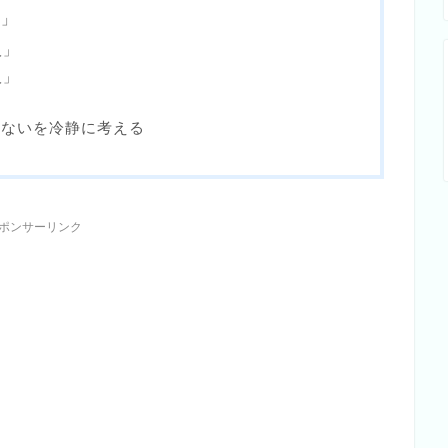
談」
人」
人」
わないを冷静に考える
ポンサーリンク