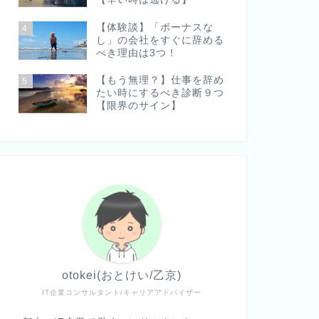
【体験談】「ボーナスな
4
し」の会社をすぐに辞める
べき理由は3つ！
【もう無理？】仕事を辞め
5
たい時にするべき診断９つ
【限界のサイン】
otokei(おとけい/乙京)
IT企業コンサルタント/キャリアアドバイザー