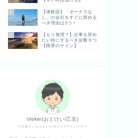
【体験談】「ボーナスな
4
し」の会社をすぐに辞める
べき理由は3つ！
【もう無理？】仕事を辞め
5
たい時にするべき診断９つ
【限界のサイン】
otokei(おとけい/乙京)
IT企業コンサルタント/キャリアアドバイザー