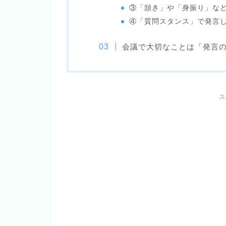
③「頷き」や「身振り」な
④「質問スタンス」で発言
会議で大切なことは「発言
ス