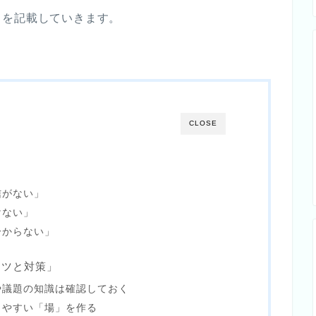
」
を記載していきます。
CLOSE
」
信がない」
けない」
分からない」
コツと対策」
や議題の知識は確認しておく
しやすい「場」を作る