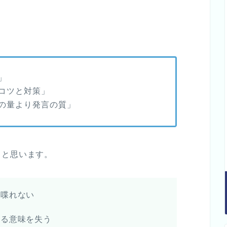
！
」
コツと対策」
の量より発言の質」
らと思います。
く喋れない
いる意味を失う