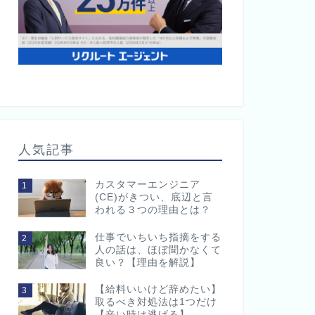
人気記事
カスタマーエンジニア
1
(CE)がきつい、底辺と言
われる３つの理由とは？
仕事でいちいち指摘をする
2
人の話は、ほぼ聞かなくて
良い？【理由を解説】
【給料いいけど辞めたい】
3
取るべき対処法は1つだけ
【辛い時は逃げる】