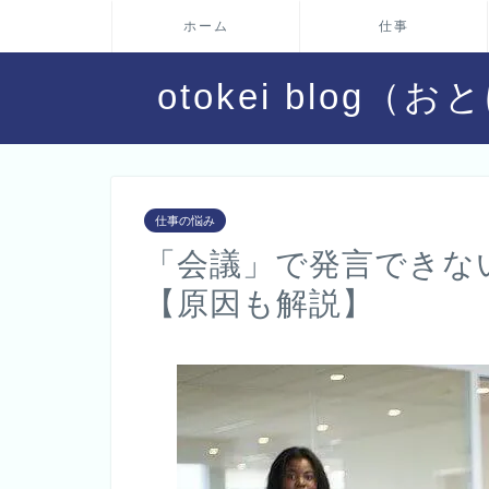
ホーム
仕事
otokei blo
仕事の悩み
「会議」で発言できな
【原因も解説】