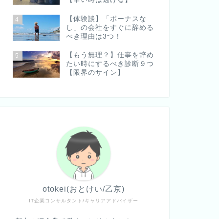
【体験談】「ボーナスな
4
し」の会社をすぐに辞める
べき理由は3つ！
【もう無理？】仕事を辞め
5
たい時にするべき診断９つ
【限界のサイン】
otokei(おとけい/乙京)
IT企業コンサルタント/キャリアアドバイザー