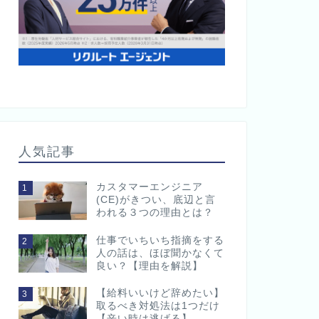
人気記事
カスタマーエンジニア
1
(CE)がきつい、底辺と言
われる３つの理由とは？
仕事でいちいち指摘をする
2
人の話は、ほぼ聞かなくて
良い？【理由を解説】
【給料いいけど辞めたい】
3
取るべき対処法は1つだけ
【辛い時は逃げる】